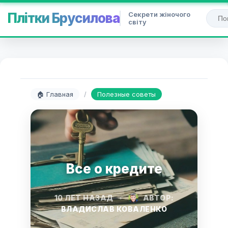
Секрети жіночого
Плітки Брусилова
світу
🏠 Главная
/
Полезные советы
Все о кредите
10 ЛЕТ НАЗАД
•
АВТОР:
ВЛАДИСЛАВ КОВАЛЕНКО