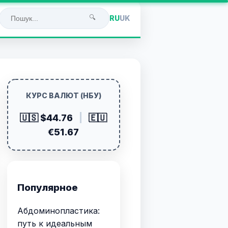
🔍
RU
UK
КУРС ВАЛЮТ (НБУ)
🇺🇸 $44.76
|
🇪🇺
€51.67
Популярное
Абдоминопластика:
путь к идеальным