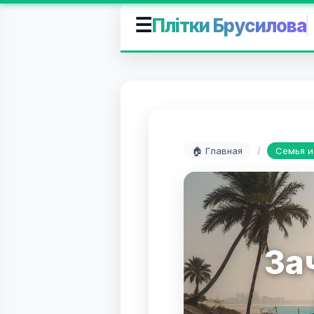
☰
Плітки Брусилова
🏠 Главная
/
Семья и
За