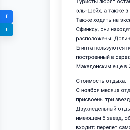
Туристы любят остан
эль-Шейх, а также в 
f
Также ходить на экс
Сфинксу, они находя
t
расположены: Долин
Египта пользуются п
построенный в серед
Македонским еще в 33
Стоимость отдыха.
С ноября месяца отд
присвоены три звезды
Двухнедельный отдых
имеющем 5 звезд, о
входит: перелет сам