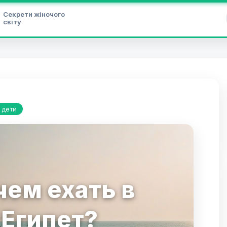
Секрети жіночого
світу
 дети
чем ехать в
Египет?