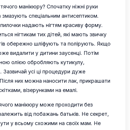
итячого манікюру? Спочатку ніжні руки
ів змазують спеціальним антисептиком.
пилочки надають нігтям красиву форму.
ься нігтикам тих дітей, які мають звичку
ігтів обережно шліфують та полірують. Якщо
оже видалити у дитини заусенці. Потім
ною олією обробляють кутикулу,
 Зазвичай усі ці процедури дуже
Після них можна наносити лак, прикрашати
скітками, візерунками на емалі.
ячого манікюру може проходити без
залежить від побажань батьків. Не секрет,
бути у всьому схожими на своїх мам. Не