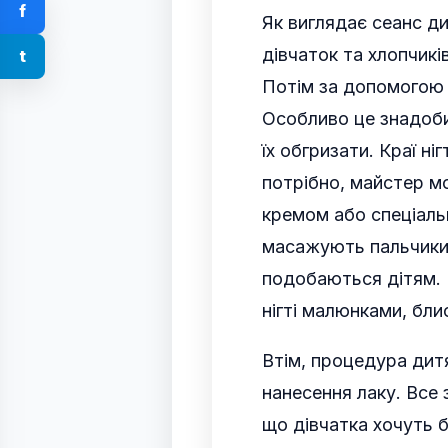
f
Як виглядає сеанс д
дівчаток та хлопчик
t
Потім за допомогою 
Особливо це знадобит
їх обгризати. Краї н
потрібно, майстер м
кремом або спеціаль
масажують пальчики.
подобаються дітям. 
нігті малюнками, бли
Втім, процедура дит
нанесення лаку. Все 
що дівчатка хочуть 