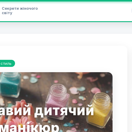
Секрети жіночого
світу
 стиль
авий дитячий
манікюр