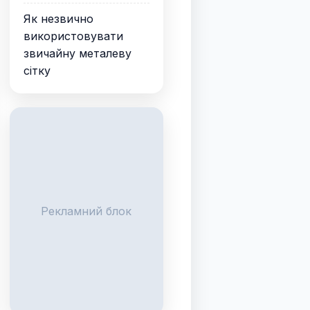
Як незвично
використовувати
звичайну металеву
сітку
Рекламний блок