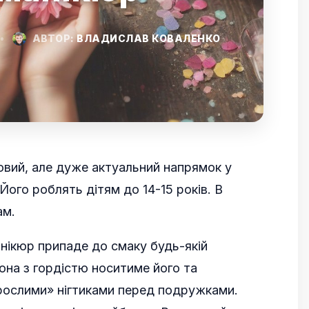
•
АВТОР:
ВЛАДИСЛАВ КОВАЛЕНКО
овий, але дуже актуальний напрямок у
Його роблять дітям до 14-15 років. В
ам.
нікюр припаде до смаку будь-якій
она з гордістю носитиме його та
рослими» нігтиками перед подружками.