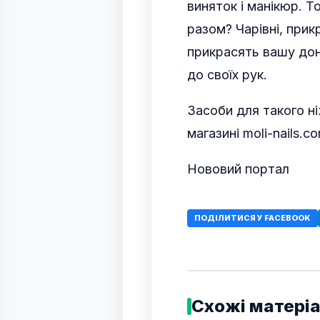
виняток і манікюр. Т
разом? Чарівні, прикр
прикрасять вашу дон
до своїх рук.
Засоби для такого н
магазині moli-nails.co
Нововий портал
ПОДІЛИТИСЯ У FACEBOOK
Схожі матері