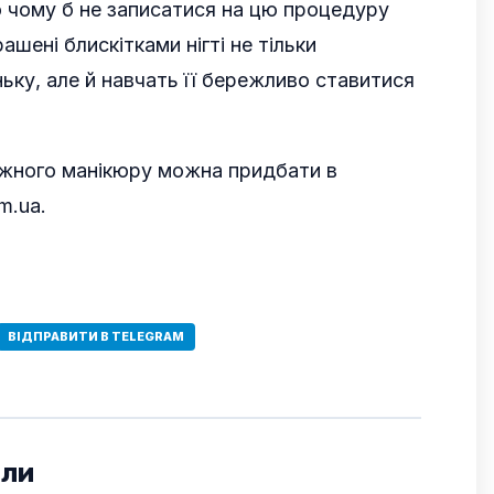
о чому б не записатися на цю процедуру
ашені блискітками нігті не тільки
ьку, але й навчать її бережливо ставитися
іжного манікюру можна придбати в
m.ua.
ВІДПРАВИТИ В TELEGRAM
али