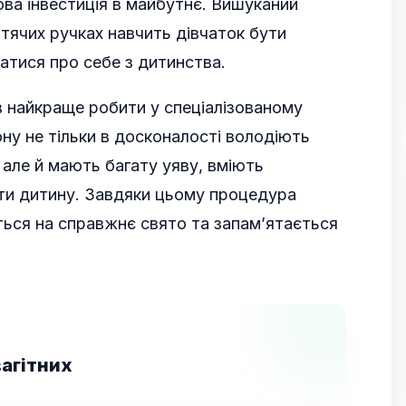
ова інвестиція в майбутнє. Вишуканий
тячих ручках навчить дівчаток бути
атися про себе з дитинства.
 найкраще робити у спеціалізованому
ну не тільки в досконалості володіють
 але й мають багату уяву, вміють
ити дитину. Завдяки цьому процедура
ься на справжнє свято та запам’ятається
вагітних