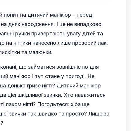
й попит на дитячий манікюр – перед
на днях народження. І це не випадково.
деальні ручки привертають увагу дітей та
о на нігтики нанесено лише прозорий лак,
лискітки та малюнки.
конані, що займатися зовнішністю для
чий манікюр і тут стане у пригоді. Не
ша донька гризе нігті? Дитячий манікюр
а цієї шкідливої звички. Хто наважиться
ті лаком нігті? Погодьтеся: хіба ще
цієї звички так швидко та просто? Лише за
у?