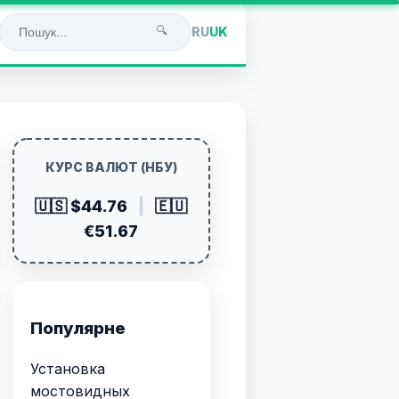
🔍
RU
UK
КУРС ВАЛЮТ (НБУ)
🇺🇸 $44.76
|
🇪🇺
€51.67
Популярне
Установка
мостовидных