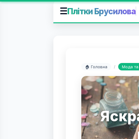
☰
Плітки Брусилова
🏠 Головна
/
Мода та
Яскр