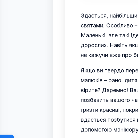
Здається, найбільши
святами. Особливо – 
Маленькі, але такі і
дорослих. Навіть якщ
не кажучи вже про б
Якщо ви твердо пере
малюків – рано, дитя
вірите? Даремно! Ва
позбавить вашого чад
гризти красиві, покри
вдасться позбутися 
допомогою манікюр