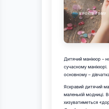
8 РОКІВ ТОМУ
Дитячий манікюр – н
сучасному манікюрі. 
основному – дівчатк
Яскравий дитячий ма
маленькій модниці. В
хизуватиметься «до