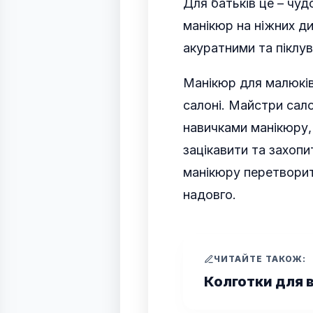
Для батьків це – чуд
манікюр на ніжних ди
акуратними та піклув
Манікюр для малюків
салоні. Майстри сало
навичками манікюру,
зацікавити та захоп
манікюру перетворит
надовго.
ЧИТАЙТЕ ТАКОЖ:
Колготки для 