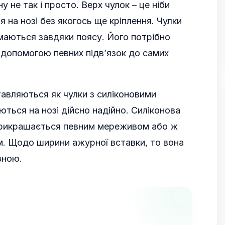
у не так і просто. Верх чулок – це ніби
я на нозі без якогось ще кріплення. Чулки
имаються завдяки поясу. Його потрібно
а допомогою певних підв’язок до самих
тавляються як чулки з силіконовими
ються на нозі дійсно надійно. Силіконова
прикрашається певним мереживом або ж
. Щодо ширини ажурної вставки, то вона
зною.