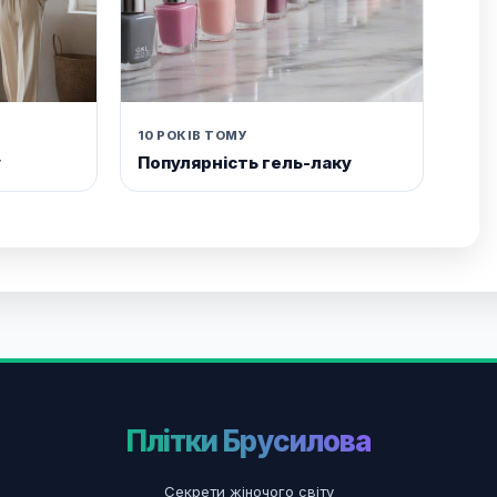
10 РОКІВ ТОМУ
у
Популярність гель-лаку
Плітки Брусилова
Секрети жіночого світу