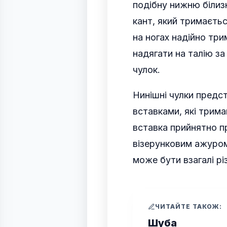
подібну нижню білизн
кант, який тримаєтьс
на ногах надійно тр
надягати на талію з
чулок.
Нинішні чулки предс
вставками, які трима
вставка прийнятно 
візерунковим ажуром
може бути взагалі рі
ЧИТАЙТЕ ТАКОЖ:
Шуба