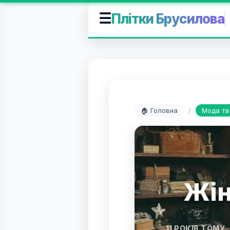
☰
Плітки Брусилова
🏠 Головна
/
Мода та
Жін
11 РОКІВ ТОМУ