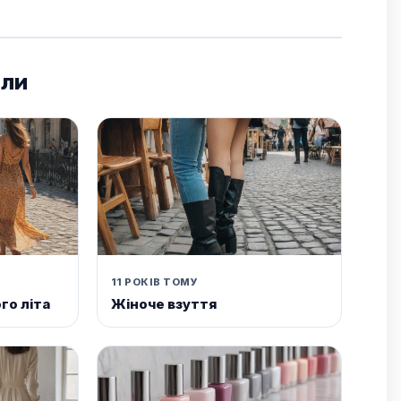
али
11 РОКІВ ТОМУ
го літа
Жіноче взуття