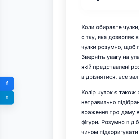
Коли обираєте чулки,
сітку, яка дозволяє 
чулки розумно, щоб 
Зверніть увагу на уп
якій представлені р
відрізнятися, все за
f
Колір чулок є також
t
неправильно підібран
враження про даму вз
фігури. Розумно піді
чином підкоригувати 