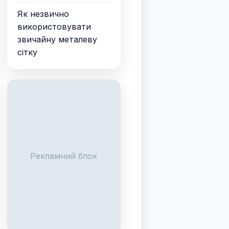
Як незвично
використовувати
звичайну металеву
сітку
Рекламний блок