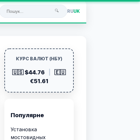
🔍
RU
UK
КУРС ВАЛЮТ (НБУ)
🇺🇸 $44.76
|
🇪🇺
€51.61
Популярне
Установка
мостовидных