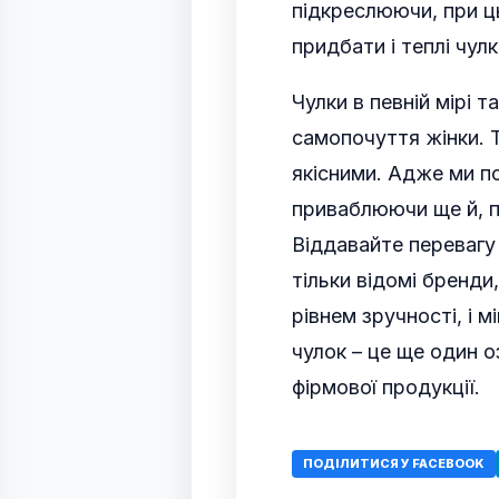
підкреслюючи, при ц
придбати і теплі чулк
Чулки в певній мірі 
самопочуття жінки. 
якісними. Адже ми п
приваблюючи ще й, пр
Віддавайте перевагу 
тільки відомі бренди
рівнем зручності, і м
чулок – це ще один о
фірмової продукції.
ПОДІЛИТИСЯ У FACEBOOK