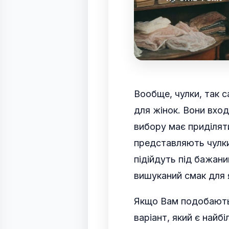
Вообще, чулки, так с
для жінок. Вони вход
вибору має приділят
представляють чулки 
підійдуть під бажани
вишуканий смак для я
Якщо Вам подобаютьс
варіант, який є найб