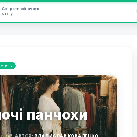
Секрети жіночого
світу
 стиль
очі панчохи
•
АВТОР:
ВЛАДИСЛАВ КОВАЛЕНКО