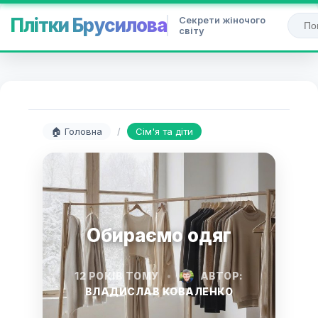
Секрети жіночого
Плітки Брусилова
світу
🏠 Головна
/
Сім'я та діти
Обираємо одяг
12 РОКІВ ТОМУ
•
АВТОР:
ВЛАДИСЛАВ КОВАЛЕНКО