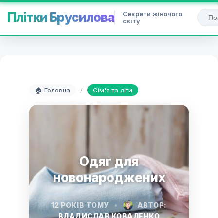
Секрети жіночого
Плітки Брусилова
світу
🏠 Головна
/
Сім'я та діти
Одяг для
новонароджених
12 РОКІВ ТОМУ
•
АВТОР:
ВЛАДИСЛАВ КОВАЛЕНКО