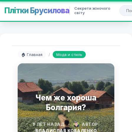
Секрети жіночого
Плітки Брусилова
світу
🏠 Главная
/
Мода и стиль
Чем же хороша
Болгария?
9 ЛЕТ НАЗАД
•
АВТОР:
ВЛАДИСЛАВ КОВАЛЕНКО