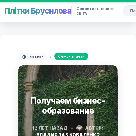
Секрети жіночого
Плітки Брусилова
світу
🏠 Главная
/
Семья и дети
Получаем бизнес-
образование
12 ЛЕТ НАЗАД
•
АВТОР:
ВЛАДИСЛАВ КОВАЛЕНКО