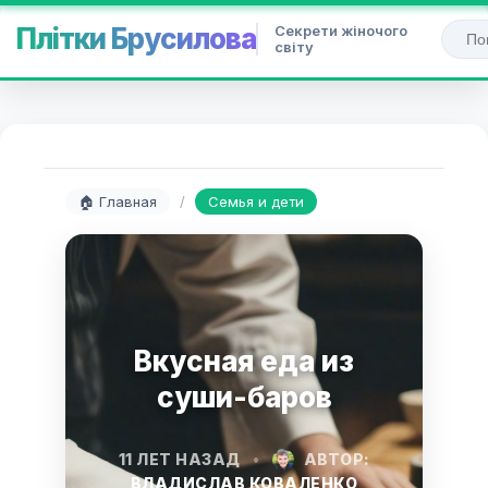
Секрети жіночого
Плітки Брусилова
світу
🏠 Главная
/
Семья и дети
Вкусная еда из
суши-баров
11 ЛЕТ НАЗАД
•
АВТОР:
ВЛАДИСЛАВ КОВАЛЕНКО