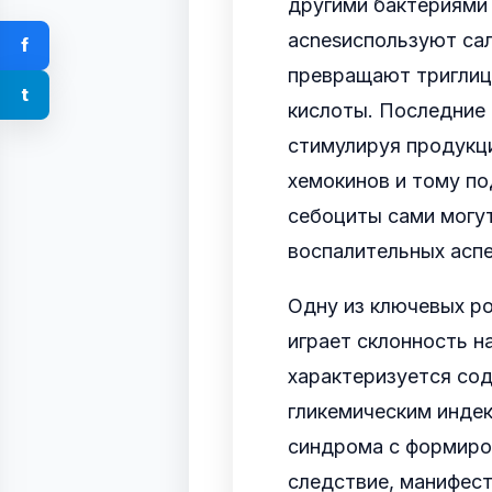
другими бактериями (
acnesиспользуют сал
f
превращают триглиц
t
кислоты. Последние
стимулируя продукц
хемокинов и тому по
себоциты сами могут
воспалительных аспе
Одну из ключевых р
играет склонность н
характеризуется со
гликемическим индек
синдрома с формиров
следствие, манифест