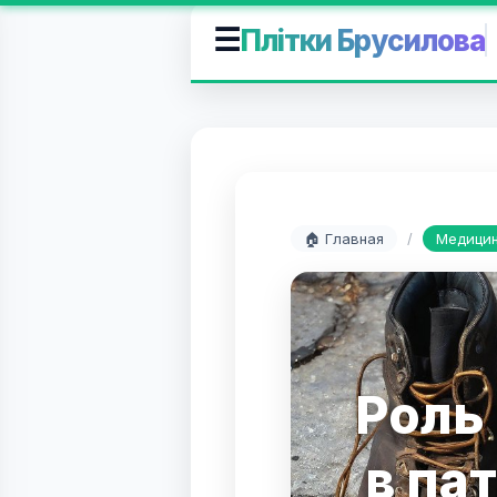
☰
Плітки Брусилова
🏠 Главная
/
Медицин
Роль
в па