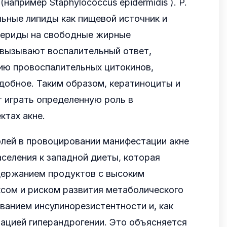
например Staphylococcus epidermidis ). P.
ьные липиды как пищевой источник и
ериды на свободные жирные
 вызывают воспалительный ответ,
ию провоспалительных цитокинов,
добное. Таким образом, кератиноциты и
 играть определенную роль в
ктах акне.
олей в провоцировании манифестации акне
аселения к западной диеты, которая
держанием продуктов с высоким
сом и риском развития метаболического
анием инсулинорезистентности и, как
ацией гиперандрогении. Это объясняется