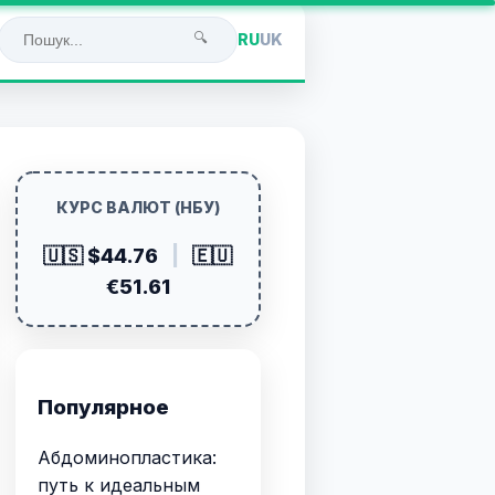
🔍
RU
UK
КУРС ВАЛЮТ (НБУ)
🇺🇸 $44.76
|
🇪🇺
€51.61
Популярное
Абдоминопластика:
путь к идеальным