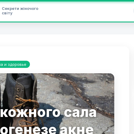
Секрети жіночого
світу
а и здоровье
 кожного сала
тогенезе акне