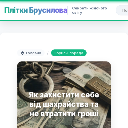
Секрети жіночого
Плітки Брусилова
світу
🏠 Головна
/
Корисні поради
Як захистити себе
від шахрайства та
не втратити гроші