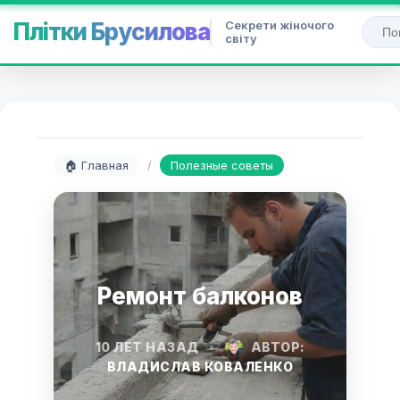
Секрети жіночого
Плітки Брусилова
світу
🏠 Главная
/
Полезные советы
Ремонт балконов
10 ЛЕТ НАЗАД
•
АВТОР:
ВЛАДИСЛАВ КОВАЛЕНКО