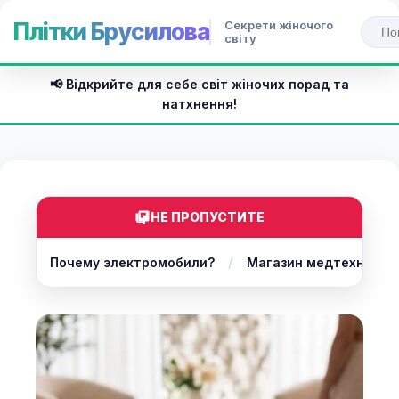
Секрети жіночого
Плітки Брусилова
світу
📢 Відкрийте для себе світ жіночих порад та
натхнення!
НЕ ПРОПУСТИТЕ
/
Почему электромобили?
Магазин медтехники H