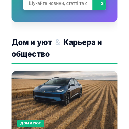
Знайти
Дом и уют
&
Карьера и
общество
ДОМ И УЮТ